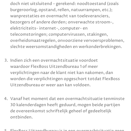
doch niet uitsluitend – gerekend: noodtoestand (zoals
burgeroorlog, opstand, rellen, natuurrampen, etc.);
wanprestaties en overmacht van toeleveranciers,
bezorgers of andere derden; onverwachte stroom-,
elektriciteits- internet-, computer- en
telecomstoringen; computer­virussen, stakingen,
overheidsmaatregelen, onvoorziene vervoersproblemen,
slechte weersomstandigheden en werkonderbrekingen.
Indien zich een overmachtsituatie voordoet
waardoor
FlexBoss Uitzendbureau
1 of meer
verplichtingen naar de klant niet kan nakomen, dan
worden die verplichtingen opgeschort totdat
FlexBoss
Uitzendbureau
er weer aan kan voldoen.
Vanaf het moment dat een overmachtsituatie tenminste
30 kalenderdagen heeft geduurd, mogen beide partijen
de overeenkomst schriftelijk geheel of gedeeltelijk
ontbinden.
FlexBoss Uitzendbureau
is in een overmachtsituatie geen