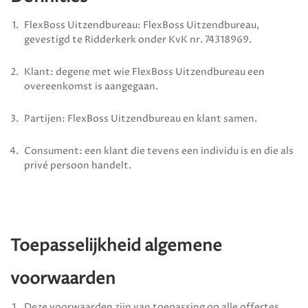
FlexBoss Uitzendbureau
:
FlexBoss Uitzendbureau
,
gevestigd te
Ridderkerk
onder KvK nr.
74318969
.
Klant: degene met wie
FlexBoss Uitzendbureau
een
overeenkomst is aangegaan.
Partijen:
FlexBoss Uitzendbureau
en klant samen.
Consument: een klant die tevens een individu is en die als
privé persoon handelt.
Toepasselijkheid algemene
voorwaarden
Deze voorwaarden zijn van toepassing op alle offertes,